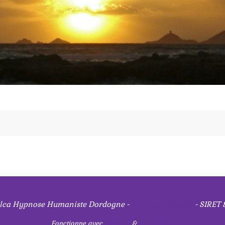
ilca Hypnose Humaniste Dordogne -
Mentions légales
- SIRET 
Fonctionne avec
Nirvana
&
WordPress.