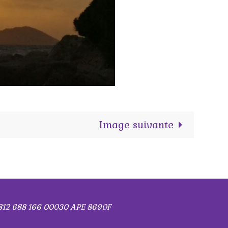
Image suivante
812 688 166 00030 APE 8690F