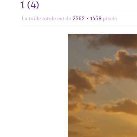
1 (4)
La taille totale est de
2592 × 1458
pixels