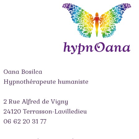
Passer
vers
le
contenu
Oana Bosilca
Hypnothérapeute humaniste
2 Rue Alfred de Vigny
24120 Terrasson-Lavilledieu
06 62 20 31 77