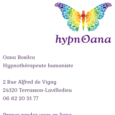
Passer
vers
le
contenu
Oana Bosilca
Hypnothérapeute humaniste
2 Rue Alfred de Vigny
24120 Terrasson-Lavilledieu
06 62 20 31 77
Prenez rendez-vous en ligne